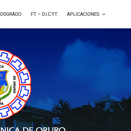
– POSGRADO
F.T. – D.I.C.Y.T.
APLICACIONES