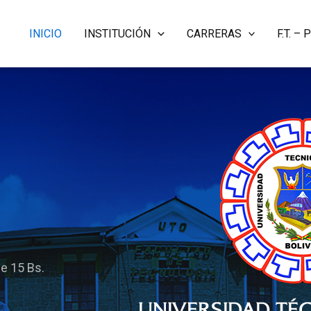
INICIO
INSTITUCIÓN
CARRERAS
F.T. 
!
de 15 Bs.