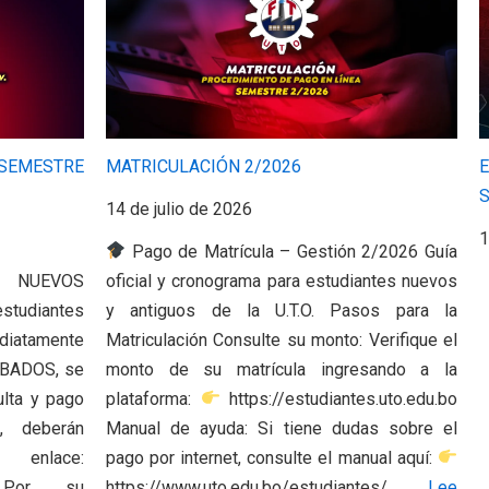
SEMESTRE
MATRICULACIÓN 2/2026
14 de julio de 2026
1
Pago de Matrícula – Gestión 2/2026 Guía
A NUEVOS
oficial y cronograma para estudiantes nuevos
studiantes
y antiguos de la U.T.O. Pasos para la
iatamente
Matriculación Consulte su monto: Verifique el
OBADOS, se
monto de su matrícula ingresando a la
ulta y pago
plataforma:
https://estudiantes.uto.edu.bo
o, deberán
Manual de ayuda: Si tiene dudas sobre el
enlace:
pago por internet, consulte el manual aquí:
bo/ Por su
https://www.uto.edu.bo/estudiantes/…
Lee