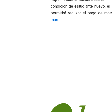
condición de estudiante nuevo, el
permitirá realizar el pago de mat
:
más
P
O
S
T
U
L
A
N
T
E
S
A
D