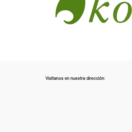
M
I
T
I
D
O
S
–
S
E
Visítanos en nuestra dirección:
M
E
S
T
R
E
2