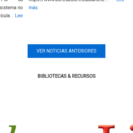
:
 sistema no
más
M
rícula…
Lee
A
T
R
I
VER NOTICIAS ANTERIORES
C
U
L
BIBLIOTECAS & RECURSOS
A
C
I
Ó
N
2
/