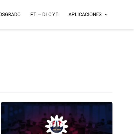
 POSGRADO
F.T. – D.I.C.Y.T.
APLICACIONES